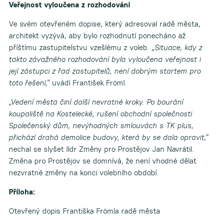
Veřejnost vyloučena z rozhodování
Ve svém otevřeném dopise, který adresoval radě města,
architekt vyzývá, aby bylo rozhodnutí ponecháno až
příštímu zastupitelstvu vzešlému z voleb.
„Situace, kdy z
takto závažného rozhodování byla vyloučena veřejnost i
její zástupci z řad zastupitelů, není dobrým startem pro
toto řešení,“
uvádí František Fröml.
„Vedení města činí další nevratné kroky. Po bourání
koupaliště na Kostelecké, rušení obchodní společnosti
Společenský dům, nevýhodných smlouvách s TK plus,
přichází drahá demolice budovy, která by se dala opravit,“
nechal se slyšet lídr Změny pro Prostějov Jan Navrátil.
Změna pro Prostějov se domnívá, že není vhodné dělat
nezvratné změny na konci volebního období.
Příloha:
Otevřený dopis Františka Frömla radě města