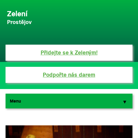
Zelení
Prostějov
Přidejte se k Zeleným!
Podpořte nás darem
Menu
▼
▼