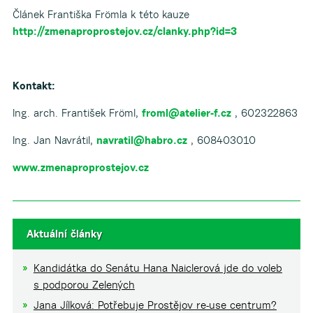
Článek Františka Frömla k této kauze
http://zmenaproprostejov.cz/clanky.php?id=3
Kontakt:
Ing. arch. František Fröml,
froml@atelier-f.cz
, 602322863
Ing. Jan Navrátil,
navratil@habro.cz
, 608403010
www.zmenaproprostejov.cz
Aktuální články
Kandidátka do Senátu Hana Naiclerová jde do voleb
s podporou Zelených
Jana Jílková: Potřebuje Prostějov re-use centrum?