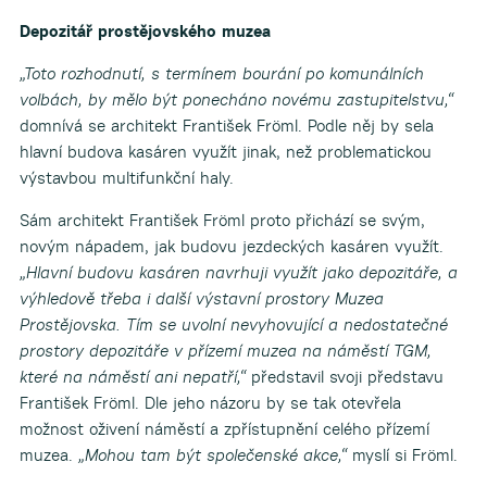
Depozitář prostějovského muzea
„Toto rozhodnutí, s termínem bourání po komunálních
volbách, by mělo být ponecháno novému zastupitelstvu,“
domnívá se architekt František Fröml. Podle něj by sela
hlavní budova kasáren využít jinak, než problematickou
výstavbou multifunkční haly.
Sám architekt František Fröml proto přichází se svým,
novým nápadem, jak budovu jezdeckých kasáren využít.
„Hlavní budovu kasáren navrhuji využít jako depozitáře, a
výhledově třeba i další výstavní prostory Muzea
Prostějovska. Tím se uvolní nevyhovující a nedostatečné
prostory depozitáře v přízemí muzea na náměstí TGM,
které na náměstí ani nepatří,“
představil svoji představu
František Fröml. Dle jeho názoru by se tak otevřela
možnost oživení náměstí a zpřístupnění celého přízemí
muzea.
„Mohou tam být společenské akce,“
myslí si Fröml.