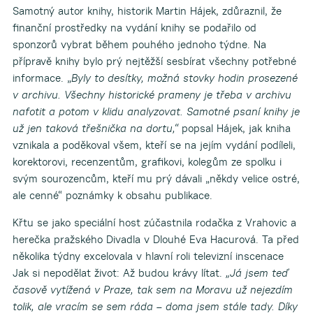
Samotný autor knihy, historik Martin Hájek, zdůraznil, že
finanční prostředky na vydání knihy se podařilo od
sponzorů vybrat během pouhého jednoho týdne. Na
přípravě knihy bylo prý nejtěžší sesbírat všechny potřebné
informace. „
Byly to desítky, možná stovky hodin prosezené
v archivu. Všechny historické prameny je třeba v archivu
nafotit a potom v klidu analyzovat. Samotné psaní knihy je
už jen taková třešnička na dortu,“
popsal Hájek, jak kniha
vznikala a poděkoval všem, kteří se na jejím vydání podíleli,
korektorovi, recenzentům, grafikovi, kolegům ze spolku i
svým sourozencům, kteří mu prý dávali „někdy velice ostré,
ale cenné“ poznámky k obsahu publikace.
Křtu se jako speciální host zúčastnila rodačka z Vrahovic a
herečka pražského Divadla v Dlouhé Eva Hacurová. Ta před
několika týdny excelovala v hlavní roli televizní inscenace
Jak si nepodělat život: Až budou krávy lítat.
„Já jsem teď
časově vytížená v Praze, tak sem na Moravu už nejezdím
tolik, ale vracím se sem ráda – doma jsem stále tady. Díky