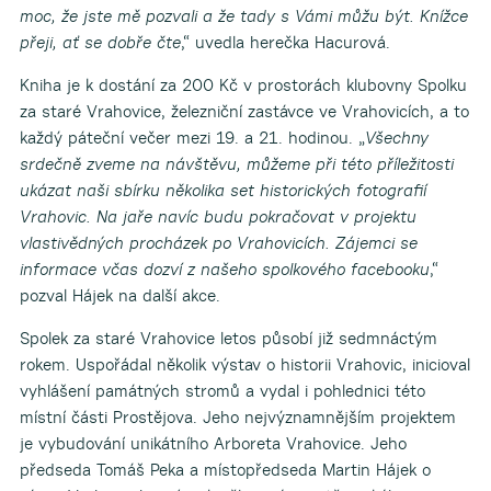
moc, že jste mě pozvali a že tady s Vámi můžu být. Knížce
přeji, ať se dobře čte
,“ uvedla herečka Hacurová.
Kniha je k dostání za 200 Kč v prostorách klubovny Spolku
za staré Vrahovice, železniční zastávce ve Vrahovicích, a to
každý páteční večer mezi 19. a 21. hodinou. „
Všechny
srdečně zveme na návštěvu, můžeme při této příležitosti
ukázat naši sbírku několika set historických fotografií
Vrahovic. Na jaře navíc budu pokračovat v projektu
vlastivědných procházek po Vrahovicích. Zájemci se
informace včas dozví z našeho spolkového facebooku
,“
pozval Hájek na další akce.
Spolek za staré Vrahovice letos působí již sedmnáctým
rokem. Uspořádal několik výstav o historii Vrahovic, inicioval
vyhlášení památných stromů a vydal i pohlednici této
místní části Prostějova. Jeho nejvýznamnějším projektem
je vybudování unikátního Arboreta Vrahovice. Jeho
předseda Tomáš Peka a místopředseda Martin Hájek o