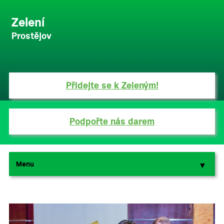
Zelení
Prostějov
Přidejte se k Zeleným!
Podpořte nás darem
Menu
▼
▼