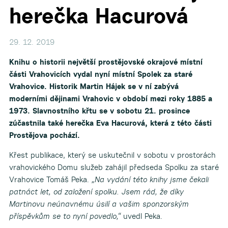
herečka Hacurová
29. 12. 2019
Knihu o historii největší prostějovské okrajové místní
části Vrahovicích vydal nyní místní Spolek za staré
Vrahovice. Historik Martin Hájek se v ní zabývá
moderními dějinami Vrahovic v období mezi roky 1885 a
1973. Slavnostního křtu se v sobotu 21. prosince
zúčastnila také herečka Eva Hacurová, která z této části
Prostějova pochází.
Křest publikace, který se uskutečnil v sobotu v prostorách
vrahovického Domu služeb zahájil předseda Spolku za staré
Vrahovice Tomáš Peka.
„Na vydání této knihy jsme čekali
patnáct let, od založení spolku. Jsem rád, že díky
Martinovu neúnavnému úsilí a vašim sponzorským
příspěvkům se to nyní povedlo,“
uvedl Peka.