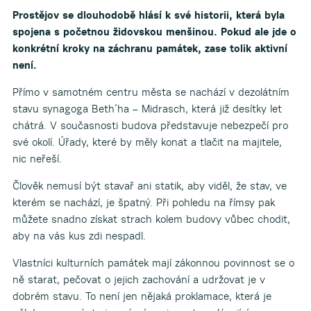
Prostějov se dlouhodobě hlásí k své historii, která byla
spojena s početnou židovskou menšinou. Pokud ale jde o
konkrétní kroky na záchranu památek, zase tolik aktivní
není.
Přímo v samotném centru města se nachází v dezolátním
stavu synagoga Beth´ha – Midrasch, která již desítky let
chátrá. V současnosti budova představuje nebezpečí pro
své okolí. Úřady, které by měly konat a tlačit na majitele,
nic neřeší.
Člověk nemusí být stavař ani statik, aby viděl, že stav, ve
kterém se nachází, je špatný. Při pohledu na římsy pak
můžete snadno získat strach kolem budovy vůbec chodit,
aby na vás kus zdi nespadl.
Vlastníci kulturních památek mají zákonnou povinnost se o
ně starat, pečovat o jejich zachování a udržovat je v
dobrém stavu. To není jen nějaká proklamace, která je