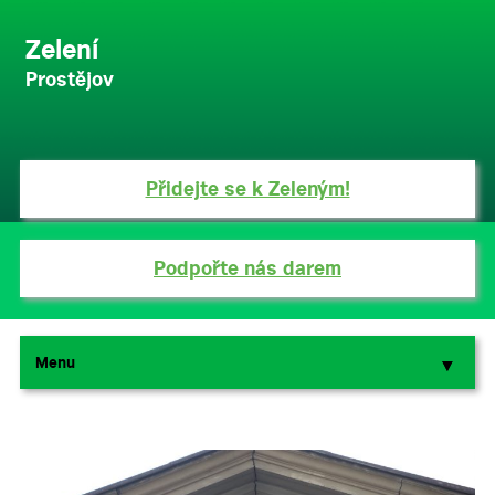
Zelení
Prostějov
Přidejte se k Zeleným!
Podpořte nás darem
Menu
▼
▼