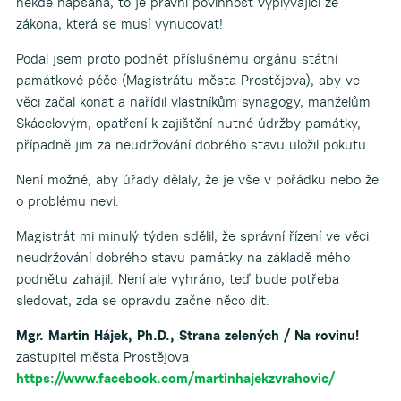
někde napsaná, to je právní povinnost vyplývající ze
zákona, která se musí vynucovat!
Podal jsem proto podnět příslušnému orgánu státní
památkové péče (Magistrátu města Prostějova), aby ve
věci začal konat a nařídil vlastníkům synagogy, manželům
Skácelovým, opatření k zajištění nutné údržby památky,
případně jim za neudržování dobrého stavu uložil pokutu.
Není možné, aby úřady dělaly, že je vše v pořádku nebo že
o problému neví.
Magistrát mi minulý týden sdělil, že správní řízení ve věci
neudržování dobrého stavu památky na základě mého
podnětu zahájil. Není ale vyhráno, teď bude potřeba
sledovat, zda se opravdu začne něco dít.
Mgr. Martin Hájek, Ph.D., Strana zelených / Na rovinu!
zastupitel města Prostějova
https://www.facebook.com/martinhajekzvrahovic/