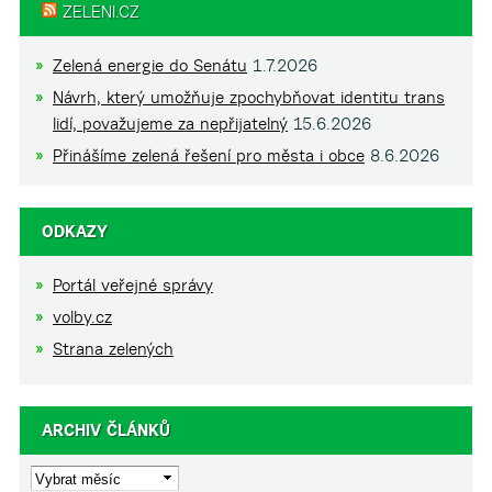
ZELENI.CZ
Zelená energie do Senátu
1.7.2026
Návrh, který umožňuje zpochybňovat identitu trans
lidí, považujeme za nepřijatelný
15.6.2026
Přinášíme zelená řešení pro města i obce
8.6.2026
ODKAZY
Portál veřejné správy
volby.cz
Strana zelených
ARCHIV ČLÁNKŮ