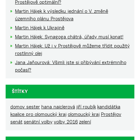
Prostějově optimální?
Martin Hájek k výsledku jednání o V. změně
územního plánu Prostějova
Martin Hájek k Ukrajině
Martin Hájek: Synagoga chátrá, úřady musí konat!
Martin Hájek: Už i v Prostějově můžeme třídit použitý
rostlinný olej
Jana Jaňourová: Všimli jste si přibývání extrémního
počasí?
ŠTÍTKY
domov sester
hana naiclerová
jiří roubík
kandidátka
koalice pro olomoucký kraj
olomoucký kraj
Prostějov
senát
senátní volby
volby 2016
zelení