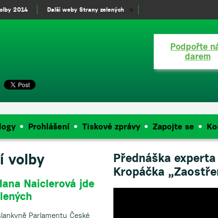
olby 2014
Další weby Strany zelených
▼
Podpořte n
darem
logy
Prohlášení
Tiskové zprávy
Zapojte se
Ko
í volby
Přednáška experta 
Kropáčka „Zaostře
ana Naiclerová jde
lených
slankyně Parlamentu České