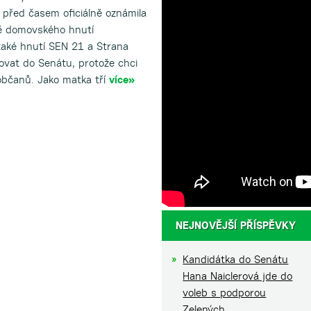
, před časem oficiálně oznámila
ě domovského hnutí
 také hnutí SEN 21 a Strana
ovat do Senátu, protože chci
 občanů. Jako matka tří
více»
NEJNOVĚJŠÍ PŘÍSPĚVKY
Kandidátka do Senátu
Hana Naiclerová jde do
voleb s podporou
Zelených