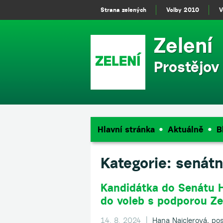
Strana zelených
Volby 2010
V
Zelení
Prostějov
Hlavní stránka
Aktuálně
B
Kategorie:
senátn
Kandidátka do Senátu H
do voleb s podporou Ze
14. 8. 2024 |
Hana Naiclerová, po