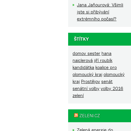
Jana Jaňourová: Všimli
jste si přibývání
extrémního počasí?
ŠTÍTKY
domov sester
hana
naiclerová
jiří roubík
kandidátka
koalice pro
olomoucký kraj
olomoucký
kraj
Prostějov
senát
senátní volby
volby 2016
zelení
ZELENI.CZ
Zelená energie do