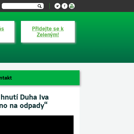
ás
Přidejte se k
Zeleným!
ntakt
hnutí Duha Iva
no na odpady“